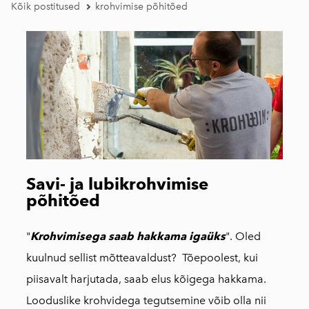
Kõik postitused
krohvimise põhitõed
Savi- ja lubikrohvimise
põhitõed
"
Krohvimisega saab hakkama igaüks
". Oled
kuulnud sellist mõtteavaldust? Tõepoolest, kui
piisavalt harjutada, saab elus kõigega hakkama.
Looduslike krohvidega tegutsemine võib olla nii