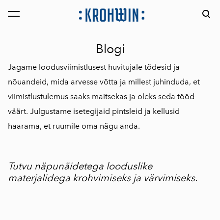
lisati ostukorvi.
Vaata ostukorvi
Blogi
Jagame loodusviimistlusest huvitujale tõdesid ja
nõuandeid, mida arvesse võtta ja millest juhinduda, et
viimistlustulemus saaks maitsekas ja oleks seda tööd
väärt. Julgustame isetegijaid pintsleid ja kellusid
haarama, et ruumile oma nägu anda.
Tutvu näpunäidetega looduslike
materjalidega krohvimiseks ja värvimiseks.