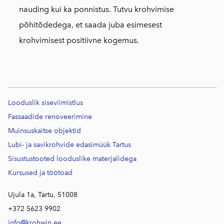
nauding kui ka ponnistus. Tutvu krohvimise
põhitõdedega, et saada juba esimesest
krohvimisest positiivne kogemus.
Looduslik siseviimistlus
Fassaadide renoveerimine
Muinsuskaitse objektid
Lubi- ja savikrohvide edasimüük Tartus
Sisustustooted looduslike materjalidega
Kursused j
a töötoad
Ujula 1a, Tartu, 51008
+372 5623 9902
info@krohwin.ee