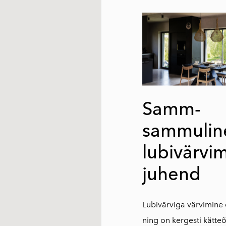
Samm-
sammulin
lubivärvi
juhend
Lubivärviga värvimine 
ning on kergesti kätteõ