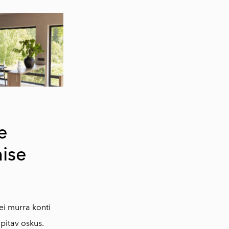
e
mise
ei murra konti
pitav oskus.