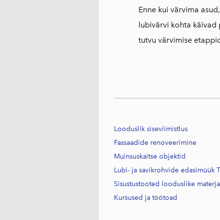
Enne kui värvima asud,
lubivärvi kohta käivad
tutvu värvimise etappi
Looduslik siseviimistlus
Fassaadide renoveerimine
Muinsuskaitse objektid
Lubi- ja savikrohvide edasimüük T
Sisustustooted looduslike materj
Kursused j
a töötoad