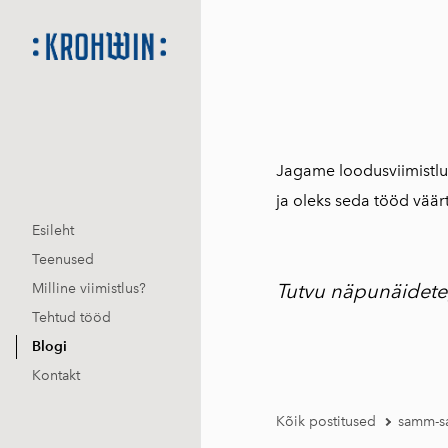
Jagame loodusviimistlus
ja oleks seda tööd väär
Esileht
Teenused
Tutvu näpunäideteg
Milline viimistlus?
Tehtud tööd
Blogi
Kontakt
Kõik postitused
samm-sa