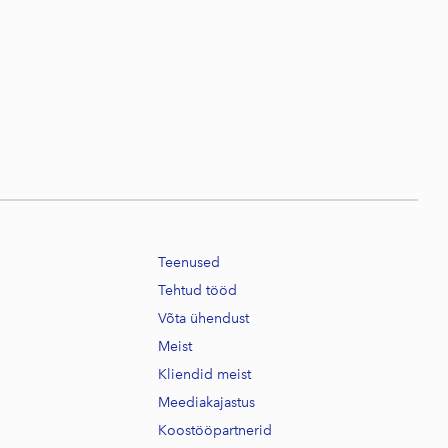
Teenused
Tehtud tööd
Võta ühendust
Meist
Kliendid meist
Meediakajastus
Koostööpartnerid