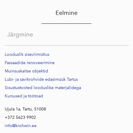
Eelmine
Järgmine
Looduslik siseviimistlus
Fassaadide renoveerimine
Muinsuskaitse objektid
Lubi- ja savikrohvide edasimüük Tartus
Sisustustooted looduslike materjalidega
Kursused j
a töötoad
Ujula 1a, Tartu, 51008
+372 5623 9902
info@krohwin.ee