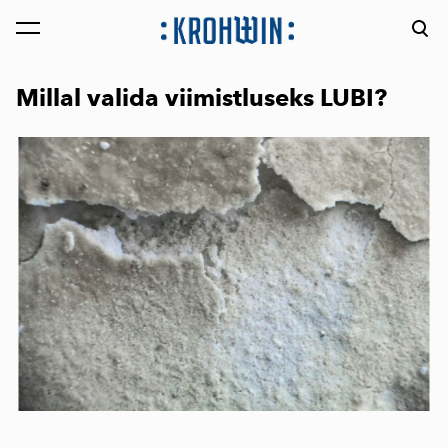
lisati ostukorvi.
Vaata ostukorvi
Millal valida viimistluseks LUBI?