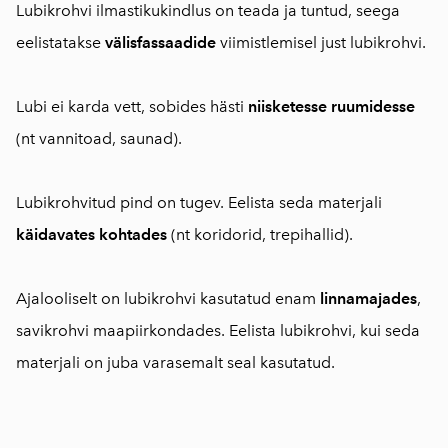
Lubikrohvi ilmastikukindlus on teada ja tuntud, seega
eelistatakse
välisfassaadide
viimistlemisel just lubikrohvi.
Lubi ei karda vett, sobides hästi
niisketesse ruumidesse
(nt vannitoad, saunad).
Lubikrohvitud pind on tugev. Eelista seda materjali
käidavates kohtades
(nt koridorid, trepihallid).
Ajalooliselt on lubikrohvi kasutatud enam
linnamajades
,
savikrohvi maapiirkondades. Eelista lubikrohvi, kui seda
materjali on juba varasemalt seal kasutatud.