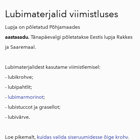
Lubimaterjalid viimistluses
Lupja on põletatud Põhjamaades
aastasadu.
Tänapäevalgi põletatakse Eestis lupja Rakkes
ja Saaremaal.
Lubimaterjalidest kasutame viimistlemisel:
- lubikrohve;
- lubipahtlit;
-
lubimarmorinot
;
- lubistuccot ja grasellot;
- lubivärve.
Loe pikemalt,
kuidas valida siseruumidesse õige krohv.