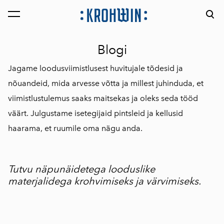
lisati ostukorvi.
Vaata ostukorvi
Blogi
Jagame loodusviimistlusest huvitujale tõdesid ja
nõuandeid, mida arvesse võtta ja millest juhinduda, et
viimistlustulemus saaks maitsekas ja oleks seda tööd
väärt. Julgustame isetegijaid pintsleid ja kellusid
haarama, et ruumile oma nägu anda.
Tutvu näpunäidetega looduslike
materjalidega krohvimiseks ja värvimiseks.