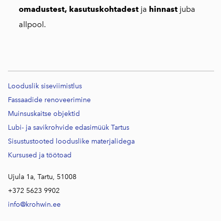
omadustest, kasutuskohtadest
ja
hinnast
juba
allpool.
Looduslik siseviimistlus
Fassaadide renoveerimine
Muinsuskaitse objektid
Lubi- ja savikrohvide edasimüük Tartus
Sisustustooted looduslike materjalidega
Kursused j
a töötoad
Ujula 1a, Tartu, 51008
+372 5623 9902
info@krohwin.ee