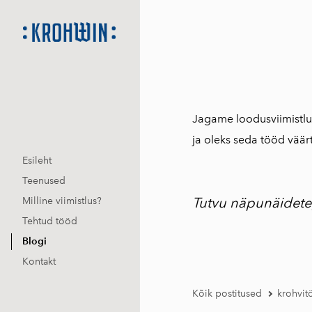
Jagame loodusviimistlus
ja oleks seda tööd väär
Esileht
Teenused
Tutvu näpunäideteg
Milline viimistlus?
Tehtud tööd
Blogi
Kontakt
Kõik postitused
krohvit