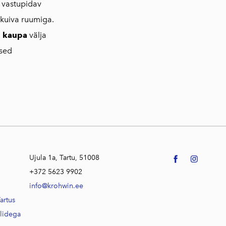
vastupidav
 kuiva ruumiga.
 kaupa
välja
lsed
Ujula 1a, Tartu, 51008
+372 5623 9902
info@krohwin.ee
artus
alidega