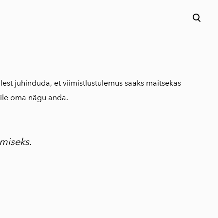
lisati ostukorvi.
Vaata ostukorvi
lest juhinduda, et viimistlustulemus saaks maitsekas
umile oma nägu anda.
miseks.