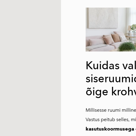
Kuidas va
siseruumi
õige kroh
Millisesse ruumi millin
Vastus peitub selles, mi
kasutuskoormusega