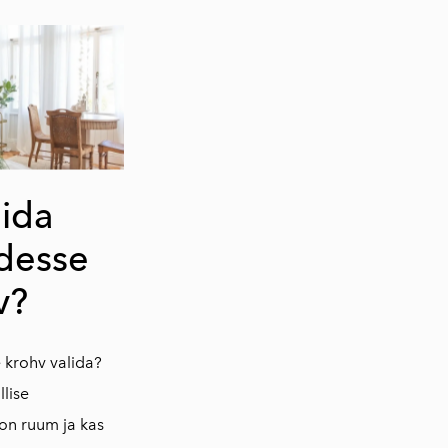
lida
desse
v?
e krohv valida?
llise
on ruum ja kas