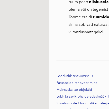
ruum peab
niiskusele
olema või on tegemist
Toome eraldi
ruumide
sinna sobivad naturaa
viimistlusmaterjalid.
Looduslik siseviimistlus
Fassaadide renoveerimine
Muinsuskaitse objektid
Lubi- ja savikrohvide edasimüük T
Sisustustooted looduslike materj