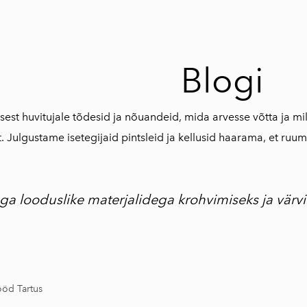
Blogi
est huvitujale tõdesid ja nõuandeid, mida arvesse võtta ja mil
t. Julgustame isetegijaid pintsleid ja kellusid haarama, et ru
a looduslike materjalidega krohvimiseks ja värvi
ööd Tartus