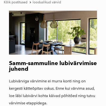
Kõik postitused
looduslikud värvid
Samm-sammuline lubivärvimise
juhend
Lubivärviga värvimine ei murra konti ning on
kergesti kätteõpitav oskus. Enne kui värvima asud,
loe läbi lubivärvi kohta käivad põhitõed ning tutvu
värvimise etappidega.