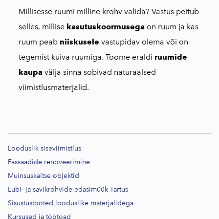
Millisesse ruumi milline krohv valida? Vastus peitub
selles, millise
kasutuskoormusega
on ruum ja kas
ruum peab
niiskusele
vastupidav olema või on
tegemist kuiva ruumiga. Toome eraldi
ruumide
kaupa
välja sinna sobivad naturaalsed
viimistlusmaterjalid.
Looduslik siseviimistlus
Fassaadide renoveerimine
Muinsuskaitse objektid
Lubi- ja savikrohvide edasimüük Tartus
Sisustustooted looduslike materjalidega
Kursused j
a töötoad