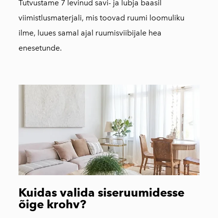
Tutvustame 7 levinud savi- ja lubja baasil
viimistlusmaterjali, mis toovad ruumi loomuliku
ilme, luues samal ajal ruumisviibijale hea
enesetunde.
Kuidas valida siseruumidesse
õige krohv?