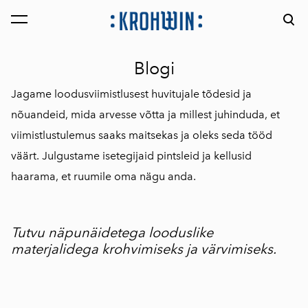
lisati ostukorvi.
Vaata ostukorvi
Blogi
Jagame loodusviimistlusest huvitujale tõdesid ja
nõuandeid, mida arvesse võtta ja millest juhinduda, et
viimistlustulemus saaks maitsekas ja oleks seda tööd
väärt. Julgustame isetegijaid pintsleid ja kellusid
haarama, et ruumile oma nägu anda.
Tutvu näpunäidetega looduslike
materjalidega krohvimiseks ja värvimiseks.