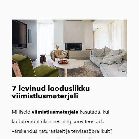
7 levinud looduslikku
viimistlusmaterjali
Milliseid
viimistlusmaterjale
kasutada, kui
koduremont ukse ees ning soov teostada
värskendus naturaalselt ja tervisesõbralikult?