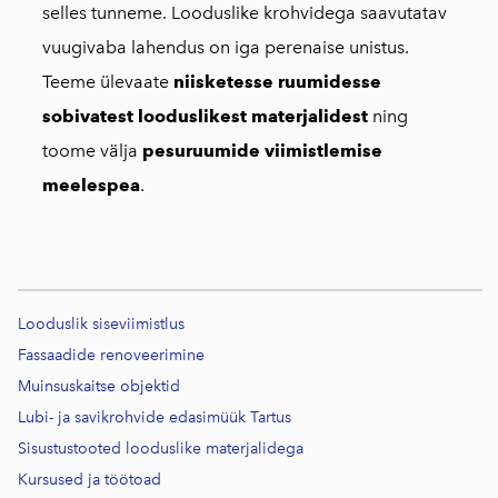
selles tunneme. Looduslike krohvidega saavutatav
vuugivaba lahendus on iga perenaise unistus.
Teeme ülevaate
niisketesse ruumidesse
sobivatest looduslikest materjalidest
ning
toome välja
pesuruumide viimistlemise
meelespea
.
Looduslik siseviimistlus
Fassaadide renoveerimine
Muinsuskaitse objektid
Lubi- ja savikrohvide edasimüük Tartus
Sisustustooted looduslike materjalidega
Kursused j
a töötoad