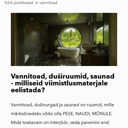
Kõik postitused
vannitoad
Vannitoad, duširuumid, saunad
- milliseid viimistlusmaterjale
eelistada?
Vannitoad, dušinurgad ja saunad on ruumid, mille
märksõnadeks võiks olla PESE, NAUDI, MÕNULE.
Mida toetavam on interjöör, seda paremini end