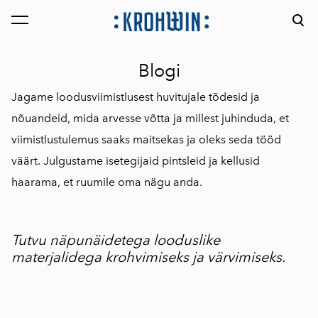
lisati ostukorvi.
Vaata ostukorvi
Blogi
Jagame loodusviimistlusest huvitujale tõdesid ja
nõuandeid, mida arvesse võtta ja millest juhinduda, et
viimistlustulemus saaks maitsekas ja oleks seda tööd
väärt. Julgustame isetegijaid pintsleid ja kellusid
haarama, et ruumile oma nägu anda.
Tutvu näpunäidetega looduslike
materjalidega krohvimiseks ja värvimiseks.