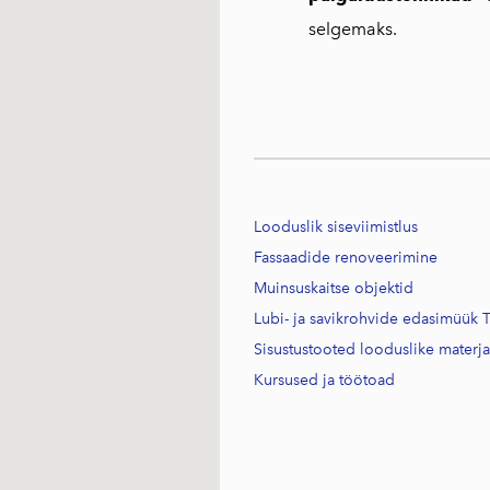
selgemaks.
Looduslik siseviimistlus
Fassaadide renoveerimine
Muinsuskaitse objektid
Lubi- ja savikrohvide edasimüük T
Sisustustooted looduslike materj
Kursused j
a töötoad