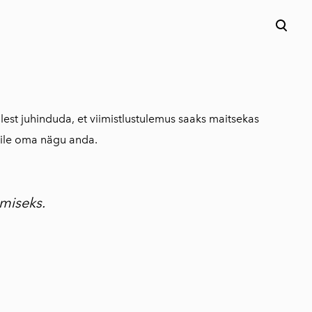
lisati ostukorvi.
Vaata ostukorvi
lest juhinduda, et viimistlustulemus saaks maitsekas
umile oma nägu anda.
miseks.