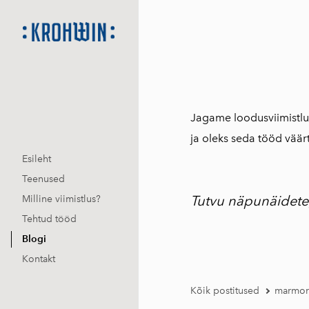
Jagame loodusviimistlus
ja oleks seda tööd väär
Esileht
Teenused
Tutvu näpunäideteg
Milline viimistlus?
Tehtud tööd
Blogi
Kontakt
Kõik postitused
marmor