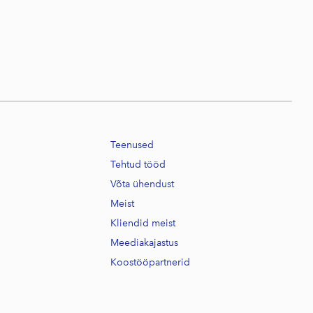
Teenused
Tehtud tööd
Võta ühendust
Meist
Kliendid meist
Meediakajastus
Koostööpartnerid