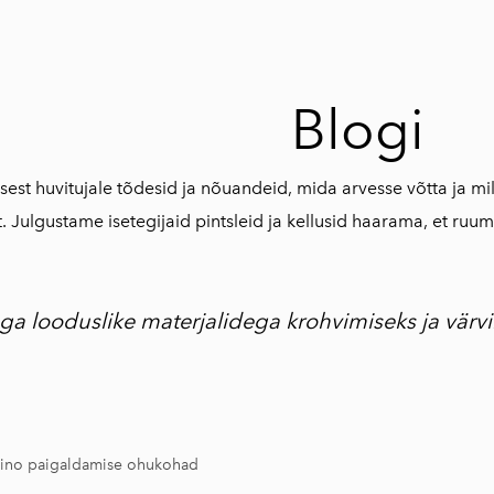
Blogi
est huvitujale tõdesid ja nõuandeid, mida arvesse võtta ja mil
t. Julgustame isetegijaid pintsleid ja kellusid haarama, et ru
a looduslike materjalidega krohvimiseks ja värvi
ino paigaldamise ohukohad