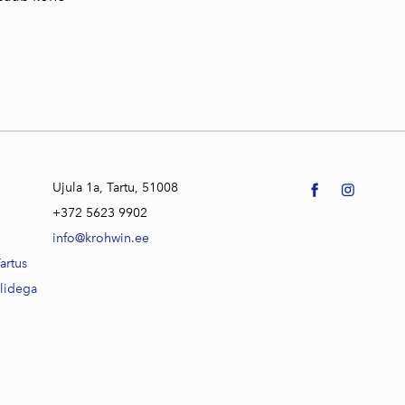
Ujula 1a, Tartu, 51008
+372 5623 9902
info@krohwin.ee
artus
alidega