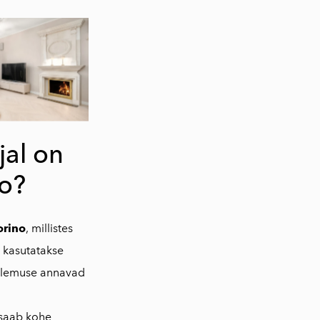
jal on
o?
rino
, millistes
 kasutatakse
stulemuse annavad
 saab kohe