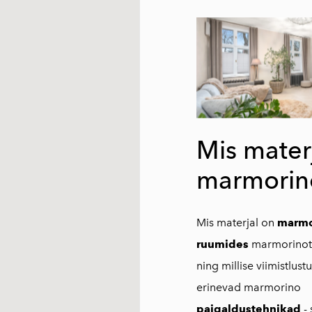
Mis mater
marmorin
Mis materjal on
marmo
ruumides
marmorinot
ning millise viimistlu
erinevad marmorino
paigaldustehnikad
-