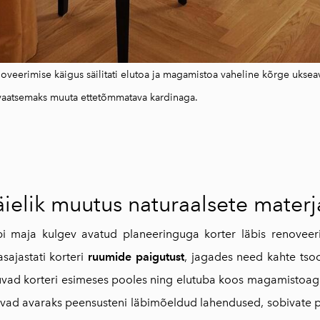
oveerimise käigus säilitati elutoa ja magamistoa vaheline kõrge ukse
vaatsemaks muuta ettetõmmatava kardinaga.
äielik muutus naturaalsete mater
bi maja kulgev avatud planeeringuga korter läbis renoveeri
sajastati korteri
ruumide paigutust
, jagades need kahte tso
vad korteri esimeses pooles ning elutuba koos magamistoaga 
evad avaraks peensusteni läbimõeldud lahendused, sobivate 