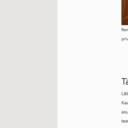
Ren
pri
T
Lä
Kaa
asu
te