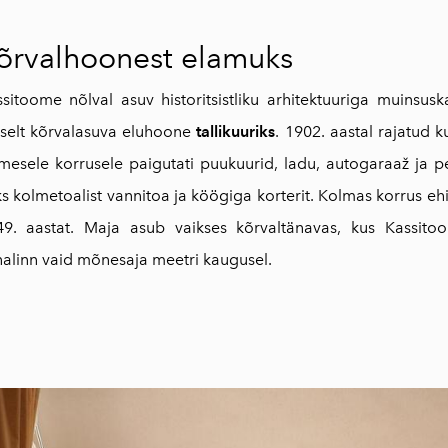
õrvalhoonest elamuks
sitoome nõlval asuv historitsistliku arhitektuuriga muinsusk
gselt kõrvalasuva eluhoone
tallikuuriks
. 1902. aastal rajatud 
mesele korrusele paigutati puukuurid, ladu, autogaraaž ja p
s kolmetoalist vannitoa ja köögiga korterit. Kolmas korrus ehi
49. aastat.
Maja asub vaikses kõrvaltänavas, kus Kassitoo
alinn vaid mõnesaja meetri kaugusel.