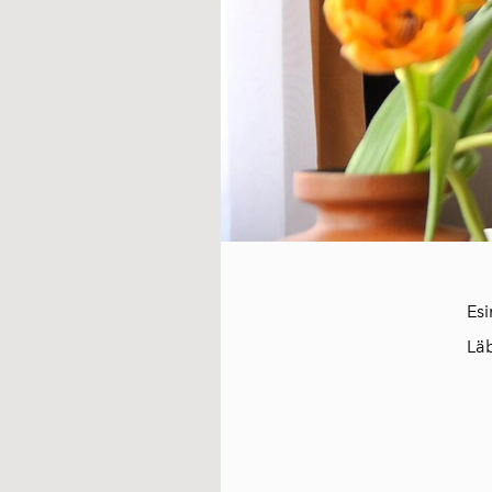
Esi
Läb