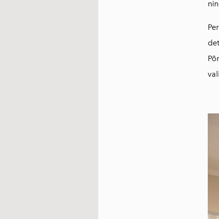
nin
Per
det
Põ
val