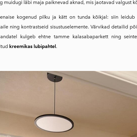
g muidugi läbi maja paiknevad aknad, mis jaotavad valgust k
enaise kogenud pilku ja kätt on tunda kõikjal: siin leidub
aile ning kontrastseid sisustuselemente. Värvikad detailid põ
randatel kulgeb ehtne tamme kalasabaparkett ning seintel
itud
kreemikas
lubipahtel
.