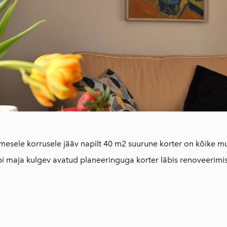
mesele korrusele jääv napilt 40 m2 suurune korter on kõike m
i maja kulgev avatud planeeringuga korter läbis renoveerimis