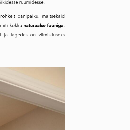
õikidesse ruumidesse.
 rohkelt panipaiku, maitsekaid
imiti kokku
naturaalse fooniga
.
 ja lagedes on viimistluseks