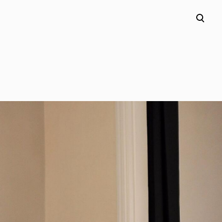
lisati ostukorvi.
Vaata ostukorvi