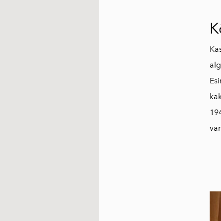
K
Kas
al
Esi
kak
19
van