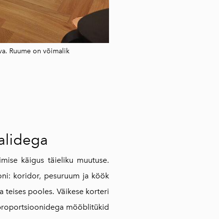
ava. Ruume on võimalik
jalidega
mise käigus täieliku muutuse.
oni: koridor, pesuruum ja köök
teises pooles. Väikese korteri
proportsioonidega mööblitükid