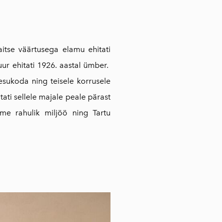
aitse väärtusega elamu ehitati
kuur ehitati 1926. aastal ümber.
esukoda ning teisele korrusele
tati sellele majale peale pärast
me rahulik miljöö ning Tartu