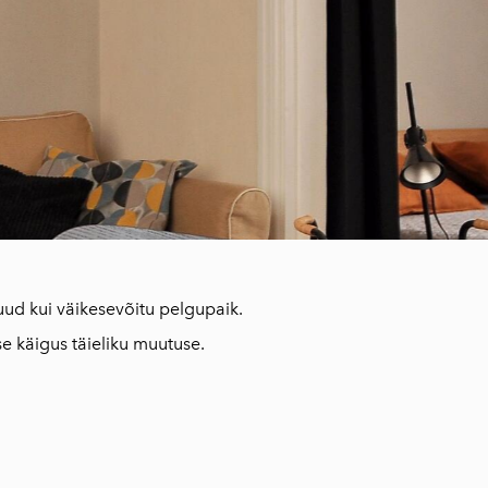
uud kui väikesevõitu pelgupaik.
e käigus täieliku muutuse.