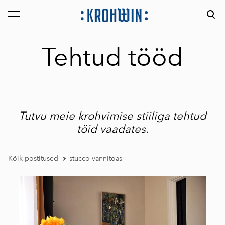
lisati ostukorvi.
Vaata ostukorvi
Tehtud tööd
Tutvu meie krohvimise stiiliga tehtud
töid vaadates.
Kõik postitused
stucco vannitoas