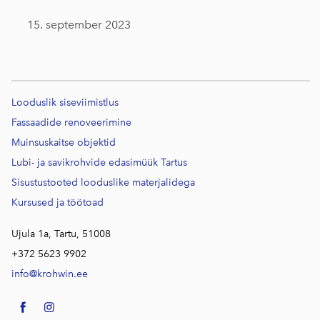
15. september 2023
Looduslik siseviimistlus
Fassaadide renoveerimine
Muinsuskaitse objektid
Lubi- ja savikrohvide edasimüük Tartus
Sisustustooted looduslike materjalidega
Kursused j
a töötoad
Ujula 1a, Tartu, 51008
+372 5623 9902
info@krohwin.ee