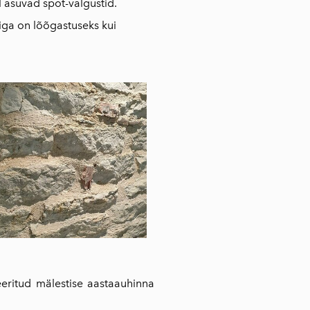
 asuvad spot-valgustid.
ga on lõõgastuseks kui
reeritud mälestise aastaauhinna