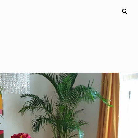
lisati ostukorvi.
Vaata ostukorvi