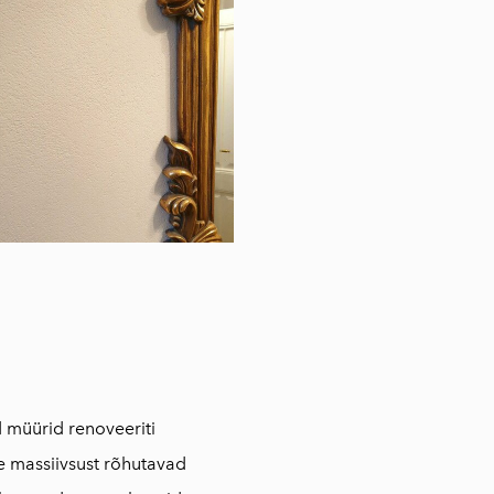
 müürid renoveeriti
de massiivsust rõhutavad