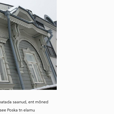
annatada saanud, ent mõned
see Poska tn elamu