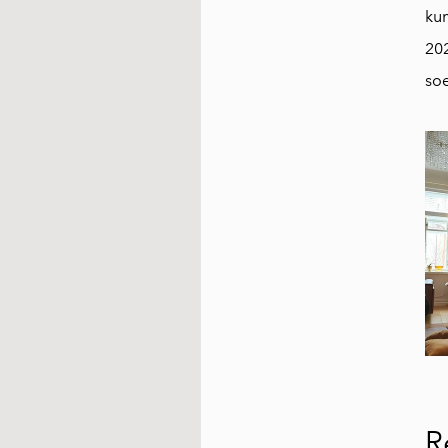
kum
202
so
R