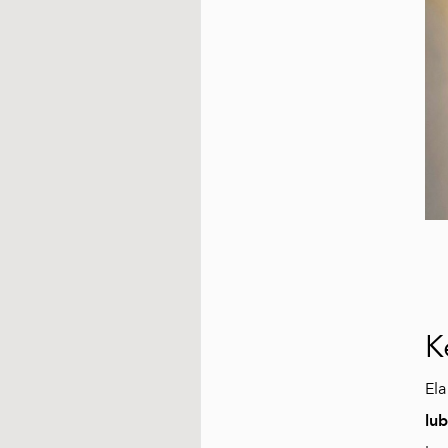
K
Ela
lu