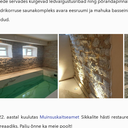
ede servades kulgevad ledvalgustusribad ning põrandapinnal
drikorruse saunakompleks avara eesruumi ja mahuka basseini
odud.
2. aastal kuulutas
Muinsuskaitseamet
Sikkalite hästi restau
reaadiks. Palju õnne ka meie poolt!