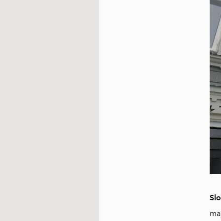
Sl
maj