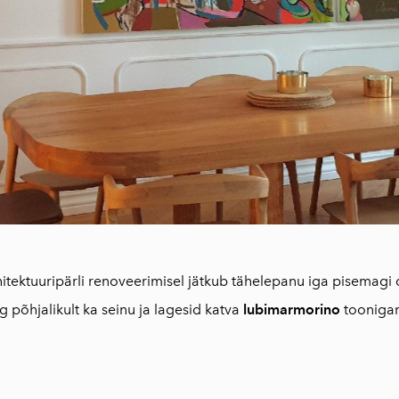
itektuuripärli renoveerimisel jätkub tähelepanu iga pisemagi det
g põhjalikult ka seinu ja lagesid katva
lubimarmorino
tooniga