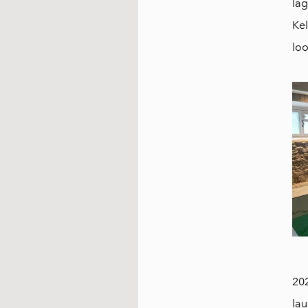
lag
Kel
lo
202
lau