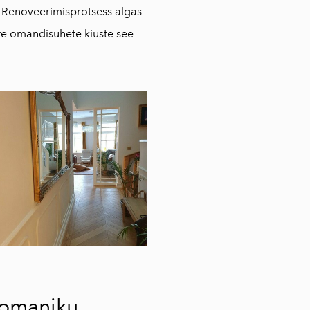
s. Renoveerimisprotsess algas
te omandisuhete kiuste see
 omaniku