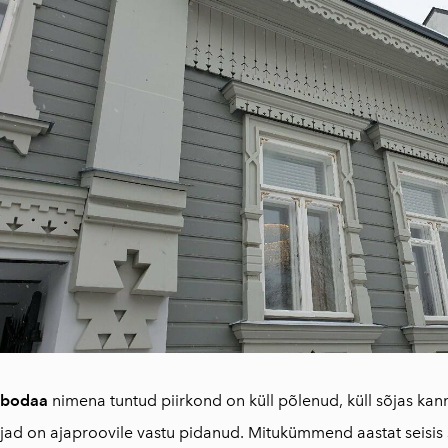
obodaa
nimena tuntud piirkond on küll põlenud, küll sõjas k
ad on ajaproovile vastu pidanud. Mitu
kümmend aastat seisis 