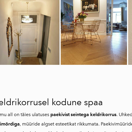
eldrikorrusel kodune spaa
mu all on täies ulatuses
paekivist seintega keldrikorrus
. Uhked
bimördiga
, müüride algset esteetikat rikkumata. Paekivimüüri