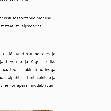
eenistuses töötanud õigeusu
st staatust, jäljendades
likul lähtutud naturaalsetest ja
rjaid vorme ja õigeusukiriku
valges toonis lubimarmorinoga
e lubipahtel - kanti seintele ja
 pilvine korrapära muudab ruumi