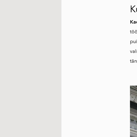
K
Kad
töö
pu
val
tän