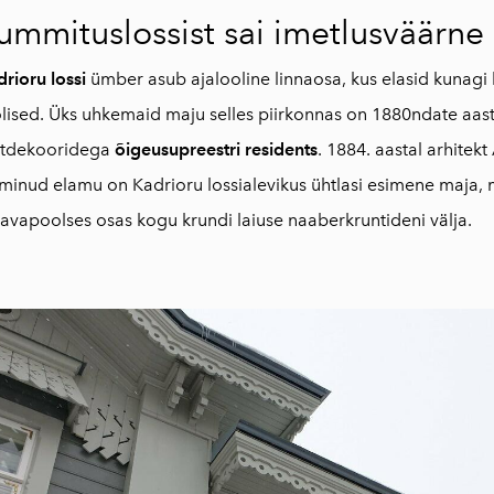
ummituslossist sai imetlusväärne
rioru lossi
ümber asub ajalooline linnaosa, kus elasid kunagi l
lised. Üks uhkemaid maju selles piirkonnas on 1880ndate aast
itdekooridega
õigeusupreestri residents
. 1884. aastal arhitekt
minud elamu on Kadrioru lossialevikus ühtlasi esimene maja, m
avapoolses osas kogu krundi laiuse naaberkruntideni välja.