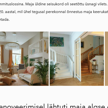
mituslossina. Maja üldine seisukord oli seetõttu üsnagi vilet
0. aastal, mil ühel tegusal perekonnal õnnestus maja keeruka
etada.
enoveerimisel lähtuti maja algse