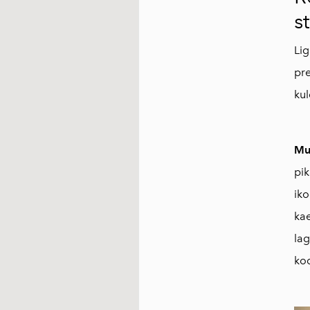
s
Lig
pre
kul
Mu
pi
ik
kae
la
ko