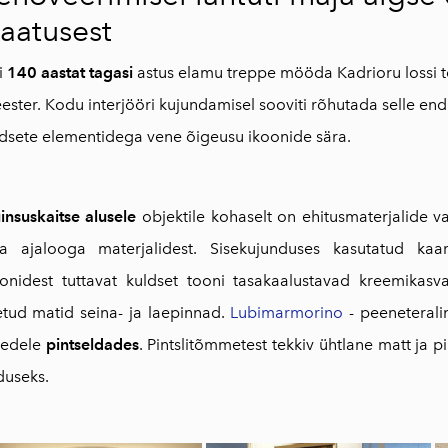
taatusest
i
140 aastat tagasi
astus elamu treppe mööda Kadrioru lossi t
ester. Kodu interjööri kujundamisel sooviti rõhutada selle endi
dsete elementidega vene õigeusu ikoonide sära.
insuskaitse alusele
objektile kohaselt on ehitusmaterjalide va
ka ajalooga materjalidest. Sisekujunduses kasutatud kaa
oonidest tuttavat kuldset tooni tasakaalustavad kreemikas
tud matid seina- ja laepinnad
.
Lubimarmorino
- peeneteralin
gedele
pintseldades
. Pintslitõmmetest tekkiv ühtlane matt ja
duseks.