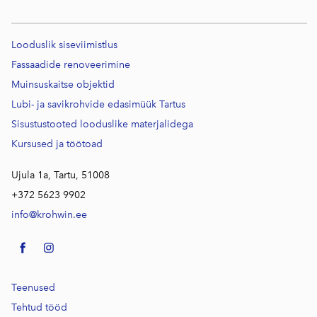
Looduslik siseviimistlus
Fassaadide renoveerimine
Muinsuskaitse objektid
Lubi- ja savikrohvide edasimüük Tartus
Sisustustooted looduslike materjalidega
Kursused j
a töötoad
Ujula 1a, Tartu, 51008
+372 5623 9902
info@krohwin.ee
Teenused
Tehtud tööd