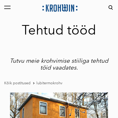
lisati ostukorvi.
Vaata ostukorvi
Tehtud tööd
Tutvu meie krohvimise stiiliga tehtud
töid vaadates.
Kõik postitused
lubitermokrohv