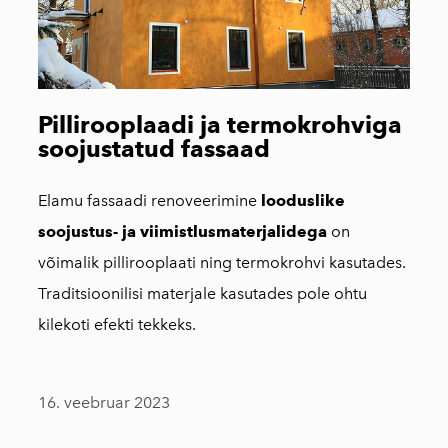
Pillirooplaadi ja termokrohviga
soojustatud fassaad
Elamu fassaadi renoveerimine
looduslike
soojustus- ja viimistlusmaterjalidega
on
võimalik pillirooplaati ning termokrohvi kasutades.
Traditsioonilisi materjale kasutades pole ohtu
kilekoti efekti tekkeks.
16. veebruar 2023