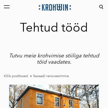
lisati ostukorvi.
Vaata ostukorvi
Tehtud tööd
Tutvu meie krohvimise stiiliga tehtud
töid vaadates.
Kõik postitused
fassaadi renoveerimine