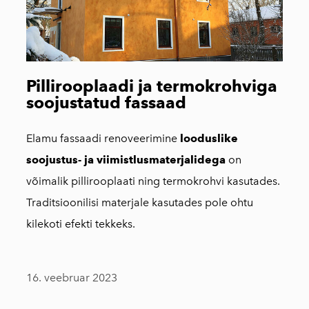
Pillirooplaadi ja termokrohviga
soojustatud fassaad
Elamu fassaadi renoveerimine
looduslike
soojustus- ja viimistlusmaterjalidega
on
võimalik pillirooplaati ning termokrohvi kasutades.
Traditsioonilisi materjale kasutades pole ohtu
kilekoti efekti tekkeks.
16. veebruar 2023