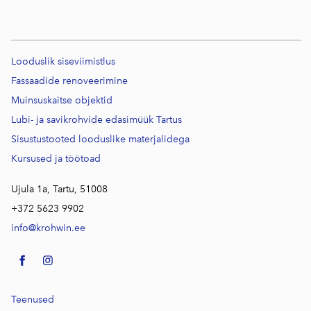
Looduslik siseviimistlus
Fassaadide renoveerimine
Muinsuskaitse objektid
Lubi- ja savikrohvide edasimüük Tartus
Sisustustooted looduslike materjalidega
Kursused j
a töötoad
Ujula 1a, Tartu, 51008
+372 5623 9902
info@krohwin.ee
Teenused